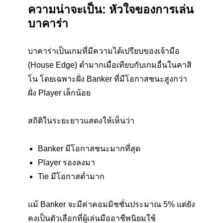
ความน่าจะเป็น: หัวใจของการเล่น
บาคาร่า
บาคาร่าเป็นเกมที่มีความได้เปรียบของเจ้ามือ
(House Edge) ต่ำมากเมื่อเทียบกับเกมอื่นในคาสิ
โน โดยเฉพาะฝั่ง Banker ที่มีโอกาสชนะสูงกว่า
ฝั่ง Player เล็กน้อย
สถิติในระยะยาวแสดงให้เห็นว่า
Banker มีโอกาสชนะมากที่สุด
Player รองลงมา
Tie มีโอกาสต่ำมาก
แม้ Banker จะมีค่าคอมมิชชั่นประมาณ 5% แต่ยัง
คงเป็นตัวเลือกที่ผู้เล่นมืออาชีพนิยมใช้