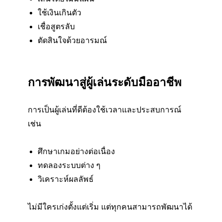
ใช้เงินเกินตัว
เชื่อสูตรลับ
ตัดสินใจด้วยอารมณ์
การพัฒนาสู่ผู้เล่นระดับมืออาชีพ
การเป็นผู้เล่นที่ดีต้องใช้เวลาและประสบการณ์
เช่น
ศึกษาเกมอย่างต่อเนื่อง
ทดลองระบบต่าง ๆ
วิเคราะห์ผลลัพธ์
ไม่มีใครเก่งตั้งแต่เริ่ม แต่ทุกคนสามารถพัฒนาได้