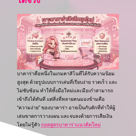
ลุ้น
สู่
สาย
วางแผน
ที่
ควบคุม
ความ
เสี่ยง
ได้
บาคาร่าคือหนึ่งในเกมคาสิโนที่ได้รับความนิยม
สูงสุด ด้วยรูปแบบการเล่นที่เรียบง่าย รวดเร็ว และ
ไม่ซับซ้อน ทำให้ทั้งมือใหม่และมือเก๋าสามารถ
เข้าถึงได้ทันที แต่สิ่งที่หลายคนมองข้ามคือ
“ความง่าย” ของบาคาร่า อาจเป็นกับดักที่ทำให้ผู้
เล่นขาดการวางแผน และจบลงด้วยการเสียเงิน
โดยไม่รู้ตัว
ถอดสูตรบาคาร่าแนวคิดใหม่