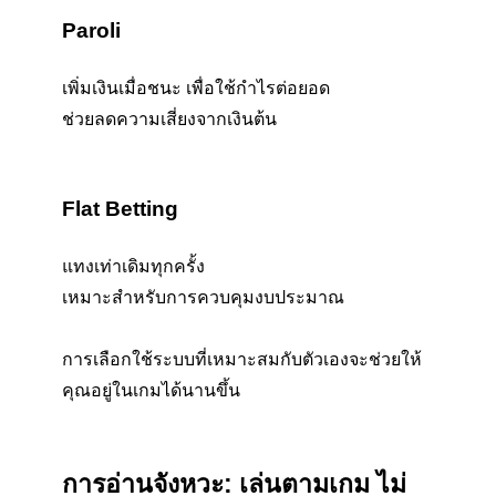
Paroli
เพิ่มเงินเมื่อชนะ เพื่อใช้กำไรต่อยอด
ช่วยลดความเสี่ยงจากเงินต้น
Flat Betting
แทงเท่าเดิมทุกครั้ง
เหมาะสำหรับการควบคุมงบประมาณ
การเลือกใช้ระบบที่เหมาะสมกับตัวเองจะช่วยให้
คุณอยู่ในเกมได้นานขึ้น
การอ่านจังหวะ: เล่นตามเกม ไม่