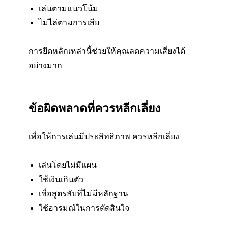
เล่นตามแนวโน้ม
ไม่ไล่ตามการเสีย
การยึดหลักเหล่านี้ช่วยให้คุณลดความเสี่ยงได้
อย่างมาก
ข้อผิดพลาดที่ควรหลีกเลี่ยง
เพื่อให้การเล่นมีประสิทธิภาพ ควรหลีกเลี่ยง
เล่นโดยไม่มีแผน
ใช้เงินเกินตัว
เชื่อสูตรลับที่ไม่มีหลักฐาน
ใช้อารมณ์ในการตัดสินใจ