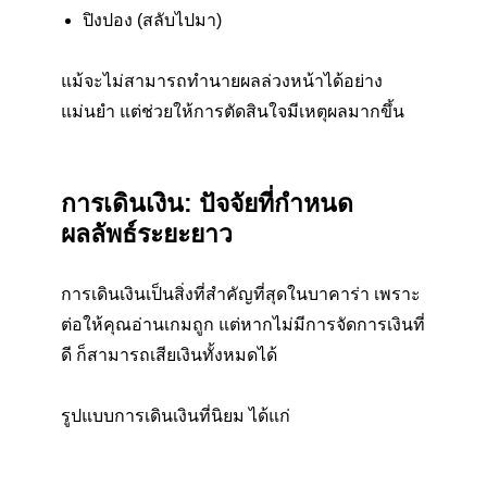
ปิงปอง (สลับไปมา)
แม้จะไม่สามารถทำนายผลล่วงหน้าได้อย่าง
แม่นยำ แต่ช่วยให้การตัดสินใจมีเหตุผลมากขึ้น
การเดินเงิน: ปัจจัยที่กำหนด
ผลลัพธ์ระยะยาว
การเดินเงินเป็นสิ่งที่สำคัญที่สุดในบาคาร่า เพราะ
ต่อให้คุณอ่านเกมถูก แต่หากไม่มีการจัดการเงินที่
ดี ก็สามารถเสียเงินทั้งหมดได้
รูปแบบการเดินเงินที่นิยม ได้แก่