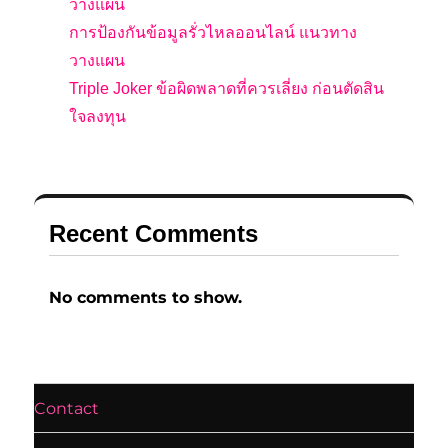
วางแผน
ได้
การป้องกันข้อมูลรั่วไหลออนไลน์ แนวทาง
จริง
วางแผน
Triple Joker ข้อผิดพลาดที่ควรเลี่ยง ก่อนตัดสิน
ใจลงทุน
Recent Comments
No comments to show.
Contact