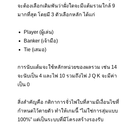
จะต้องเลือกเดิมพันว่าฝั่งใดจะมีแต้มรวมใกล้ 9
มากที่สุด โดยมี 3 ตัวเลือกหลัก ได้แก่
Player (ผู้เล่น)
Banker (เจ้ามือ)
Tie (เสมอ)
การนับแต้มจะใช้หลักหน่วยของผลรวม เช่น 14
จะนับเป็น 4 และไพ่ 10 รวมถึงไพ่ J Q K จะมีค่า
เป็น 0
สิ่งสำคัญคือ กติกาการจั่วไพ่ใบที่สามมีเงื่อนไขที่
กำหนดไว้ตายตัว ทำให้เกมนี้ “ไม่ใช่การสุ่มแบบ
100%” แต่เป็นระบบที่มีโครงสร้างรองรับ