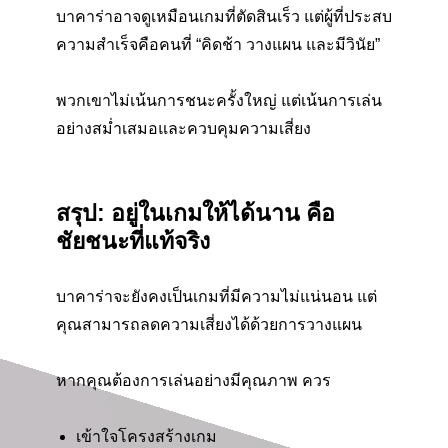
บาคาร่าอาจดูเหมือนเกมที่ตัดสินเร็ว แต่ผู้ที่ประสบ
ความสำเร็จคือคนที่ “คิดช้า วางแผน และมีวินัย”
พวกเขาไม่เน้นการชนะครั้งใหญ่ แต่เน้นการเล่น
อย่างสม่ำเสมอและควบคุมความเสี่ยง
สรุป: อยู่ในเกมให้ได้นาน คือ
ชัยชนะที่แท้จริง
บาคาร่าจะยังคงเป็นเกมที่มีความไม่แน่นอน แต่
คุณสามารถลดความเสี่ยงได้ด้วยการวางแผน
หากคุณต้องการเล่นอย่างมีคุณภาพ ควร
เข้าใจโครงสร้างเกม