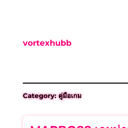
vortexhubb
Category:
คู่มือเกม