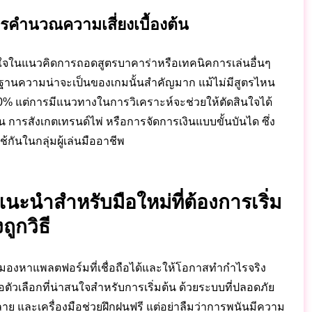
ตรคำนวณความเสี่ยงเบื้องต้น
สนใจในแนวคิดการถอดสูตรบาคาร่าหรือเทคนิคการเล่นอื่นๆ
นฐานความน่าจะเป็นของเกมนั้นสำคัญมาก แม้ไม่มีสูตรไหน
0% แต่การมีแนวทางในการวิเคราะห์จะช่วยให้ตัดสินใจได้
่น การสังเกตเทรนด์ไพ่ หรือการจัดการเงินแบบขั้นบันได ซึ่ง
มใช้กันในกลุ่มผู้เล่นมืออาชีพ
นะนำสำหรับมือใหม่ที่ต้องการเริ่ม
ถูกวิธี
มองหาแพลตฟอร์มที่เชื่อถือได้และให้โอกาสทำกำไรจริง
ัวเลือกที่น่าสนใจสำหรับการเริ่มต้น ด้วยระบบที่ปลอดภัย
าย และเครื่องมือช่วยฝึกฝนฟรี แต่อย่าลืมว่าการพนันมีความ