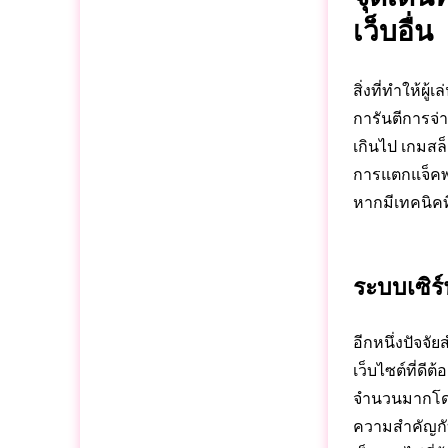
เว็บอื่น
สิ่งที่ทำให้
การันตีการจ่า
เกินไป เกมสล
การแตกแจ็คพอ
หากมีเทคนิค
ระบบเซิร์
อีกหนึ่งปัจจ
เว็บไซต์ที่ดีต
จำนวนมากโดย
ความสำคัญกับ