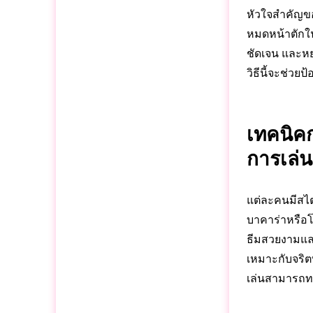
หัวใจสำคัญขอ
หมดหน้าตักใน
ชัดเจน และหยุ
วิธีนี้จะช่วย
เทคนิคก
การเล่น
แต่ละคนมีสไต
บาคาร่าหรือโ
ธีมสวยงามและ
เหมาะกับจริตท
เล่นสามารถท