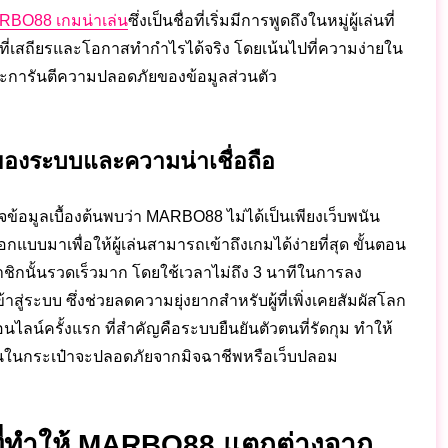
RBO88 เกมน่าเล่น
ซึ่งเป็นชื่อที่เริ่มมีการพูดถึงในหมู่ผู้เล่นที่
ี่เสถียรและโอกาสทำกำไรได้จริง โดยเน้นไปที่ความง่ายใน
ละการันตีความปลอดภัยของข้อมูลส่วนตัว
องระบบและความน่าเชื่อถือ
้อมูลเบื้องต้นพบว่า MARBO88 ไม่ได้เป็นเพียงเว็บพนัน
ออกแบบมาเพื่อให้ผู้เล่นสามารถเข้าถึงเกมได้ง่ายที่สุด ขั้นตอน
ิกนั้นรวดเร็วมาก โดยใช้เวลาไม่ถึง 3 นาทีในการลง
าสู่ระบบ ซึ่งช่วยลดความยุ่งยากสำหรับผู้ที่เพิ่งเคยสัมผัสโลก
ไลน์ครั้งแรก ที่สำคัญคือระบบยืนยันตัวตนที่รัดกุม ทำให้
เงินในกระเป๋าจะปลอดภัยจากมิจฉาชีพหรือเว็บปลอม
นที่ทำให้ MARBO88 แตกต่างจาก