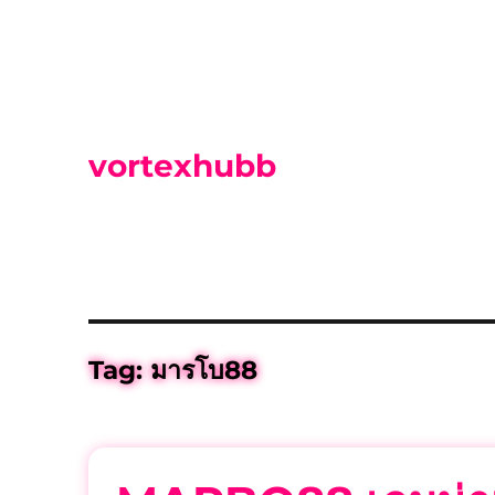
vortexhubb
Tag:
มารโบ88