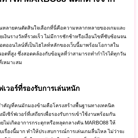
ผู้เล่นหลายคนตัดสินใจเลือกที่นี่คือความหลากหลายของเกมและ
ยเงินรางวัลที่รวดเร็ว ไม่มีการชักช้าหรือเงื่อนไขที่ซับซ้อนจน
็อตออนไลน์ที่เป็นไฮไลท์หลักของเว็บนี้มาพร้อมโอกาสใน
ตที่สูง ซึ่งสอดคล้องกับข้อมูลที่ว่าสามารถทำกำไรได้ทุกวัน
ที่เหมาะสม
ฟเวอร์ที่รองรับการเล่นหนัก
ัยสำคัญที่คนมักมองข้ามคือโครงสร้างพื้นฐานทางเทคนิค
้องมีเซิร์ฟเวอร์ที่เสถียรเพื่อรองรับการเข้าใช้งานพร้อมกัน
ไม่เกิดอาการกระตุกหรือหลุดกลางคัน MARBO88 ให้
เรื่องนี้มาก ทำให้ประสบการณ์การเล่นเกมลื่นไหล ไม่ว่าจะ