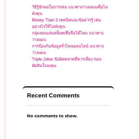
วิธีรู้จักพอในการเล่น แนวทางวางแผนเพื่อไม่
พังทุน
Money Train 3 เทคนิคและข้อควรรู้ เล่น
อย่างไรให้ไม่พังทุน
กลุ่มสอนเล่นสล็อตเชื่อถือได้ไหม แนวทาง
วางแผน
การป้องกันข้อมูลรั่วไหลออนไลน์ แนวทาง
วางแผน
Triple Joker ข้อผิดพลาดที่ควรเลี่ยง ก่อน
ตัดสินใจลงทุน
Recent Comments
No comments to show.