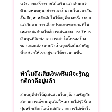
หวังว่าจะสร้างรายได้เสริม แต่กลับพบว่า
ตัวเองหมดทุนอย่างรวดเร็วภายในเวลาอัน
สั้น ปัญหาหลักมักไม่ได้อยู่ที่ดวงหรือระบบ
แต่เกิดจากการเลือกประเภทของเกมที่ไม่
เหมาะสมกับสไตล์การเล่นและการบริหาร
เงินทุนที่ผิดพลาด การเข้าใจโครงสร้าง
ของเกมแต่ละแบบจึงเป็นจุดเริ่มต้นสำคัญ
ที่จะช่วยให้เราอยู่รอดได้ยาวนานขึ้น
ทำไมถึงเสียเงินฟรีแม้จะรู้กฎ
กติกาดีอยู่แล้ว
สาเหตุที่ทำให้ผู้เล่นส่วนใหญ่ต้องเผชิญกับ
สถานการณ์ขาดทุนไม่ใช่เพราะไม่รู้วิธีกด
ปุ่มหรือเลือกไลน์ แต่เกิดจากการไม่เข้าใจ