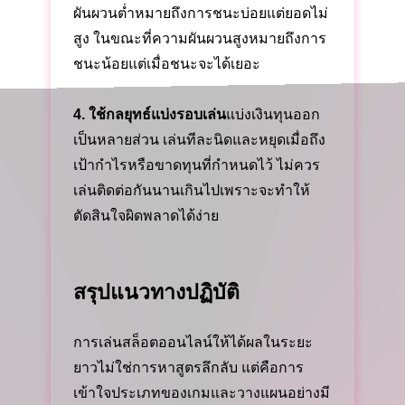
ผันผวนต่ำหมายถึงการชนะบ่อยแต่ยอดไม่
สูง ในขณะที่ความผันผวนสูงหมายถึงการ
ชนะน้อยแต่เมื่อชนะจะได้เยอะ
4. ใช้กลยุทธ์แบ่งรอบเล่น
แบ่งเงินทุนออก
เป็นหลายส่วน เล่นทีละนิดและหยุดเมื่อถึง
เป้ากำไรหรือขาดทุนที่กำหนดไว้ ไม่ควร
เล่นติดต่อกันนานเกินไปเพราะจะทำให้
ตัดสินใจผิดพลาดได้ง่าย
สรุปแนวทางปฏิบัติ
การเล่นสล็อตออนไลน์ให้ได้ผลในระยะ
ยาวไม่ใช่การหาสูตรลึกลับ แต่คือการ
เข้าใจประเภทของเกมและวางแผนอย่างมี