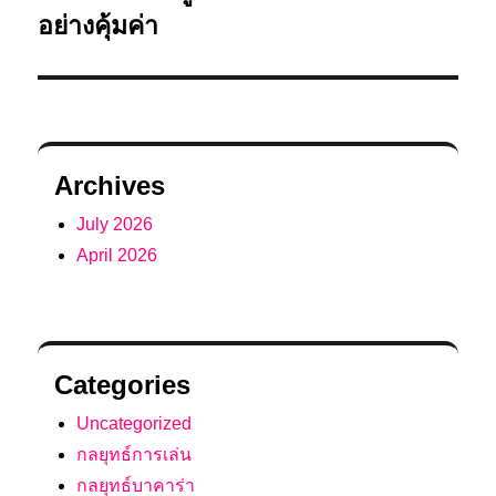
post:
อย่างคุ้มค่า
Archives
July 2026
April 2026
Categories
Uncategorized
กลยุทธ์การเล่น
กลยุทธ์บาคาร่า