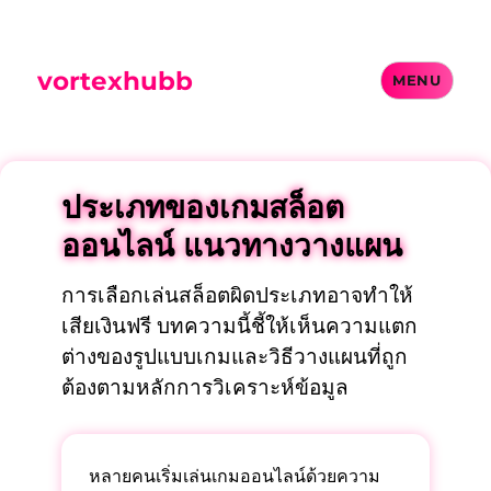
vortexhubb
MENU
ประเภทของเกมสล็อต
ออนไลน์ แนวทางวางแผน
การเลือกเล่นสล็อตผิดประเภทอาจทำให้
เสียเงินฟรี บทความนี้ชี้ให้เห็นความแตก
ต่างของรูปแบบเกมและวิธีวางแผนที่ถูก
ต้องตามหลักการวิเคราะห์ข้อมูล
หลายคนเริ่มเล่นเกมออนไลน์ด้วยความ