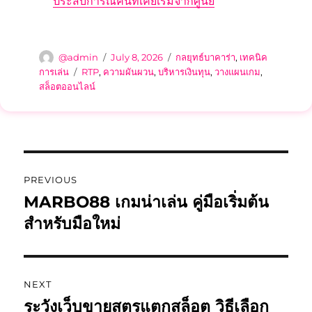
ประสบการณ์คนที่เคยเริ่มจากศูนย์
Author
Posted
Categories
@admin
July 8, 2026
กลยุทธ์บาคาร่า
,
เทคนิค
on
Tags
การเล่น
RTP
,
ความผันผวน
,
บริหารเงินทุน
,
วางแผนเกม
,
สล็อตออนไลน์
Post
PREVIOUS
navigation
MARBO88 เกมน่าเล่น คู่มือเริ่มต้น
Previous
post:
สำหรับมือใหม่
NEXT
ระวังเว็บขายสูตรแตกสล็อต วิธีเลือก
Next